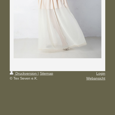
Druckversion
|
Sitemap
Login
© Tex Seven e.K.
Webansicht